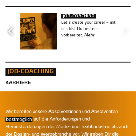
JOB-COACHING
Let's create your career – mit
uns bist Du bestens
r
vorbereitet.
Mehr
JOB-COACHING
KARRIERE
Wir bereiten unsere Absolventinnen und Absolventen
bestmöglich
auf die Anforderungen und
Herausforderungen der Mode- und Textilindustrie als auch
der Design- und Werbebranche vor. Wir geben Dir die