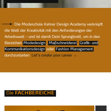
Die Modeschule Kehrer Design Academy verknüpft
die Welt der Kreativität mit den Anforderungen der
Arbeitswelt – und ist damit Dein Sprungbrett, um in den
Bereichen
Modedesign
,
Maßschneiderei
,
Grafik- und
Kommunikationsdesign
oder
Fashion Management
durchzustarten.
Let's create your career →
Die
FACHBEREICHE