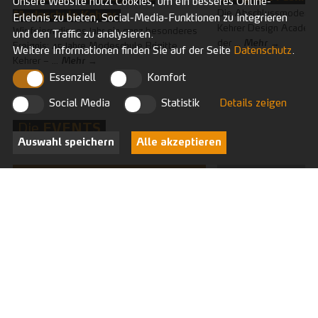
Unsere Website nutzt Cookies, um ein besseres Online-
Die Abschlussmodensc
Modeschule Kehrer
Erlebnis zu bieten, Social-Media-Funktionen zu integrieren
Kehrer Design Academy
Wir feiern dieses Jahr ein ganz besonderes
und den Traffic zu analysieren.
der ...
Mehr
Ereignis: 45 Jahre Modeschule Brigitte
Weitere Informationen finden Sie auf der Seite
Datenschutz
.
Kehrer – ...
Mehr
Essenziell
Komfort
Social Media
Statistik
Details zeigen
Die
EVENTS
Auswahl speichern
Alle akzeptieren
Di
Mi
/
18
02
Aug