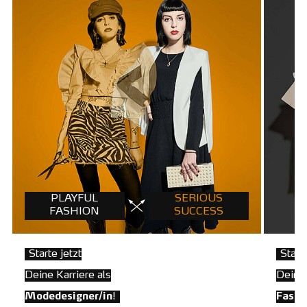
PLAYFUL
SERIOUS
B
FASHION
SUCCESS
Starte jetzt
Starte
Deine Karriere als
Dein 
Modedesigner/in
!
Fashi