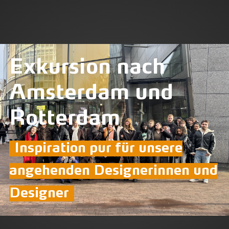
Exkursion nach
Amsterdam und
Rotterdam
Inspiration pur für unsere
angehenden Designerinnen und
Designer