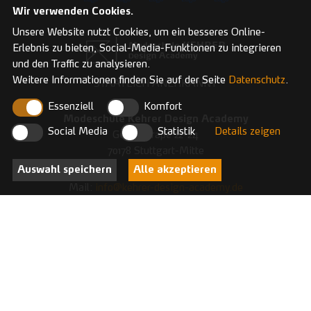
Wir verwenden Cookies.
Unsere Website nutzt Cookies, um ein besseres Online-
Erlebnis zu bieten, Social-Media-Funktionen zu integrieren
und den Traffic zu analysieren.
Weitere Informationen finden Sie auf der Seite
Datenschutz
.
STAATLICH ANERKANNT
Essenziell
Komfort
Modeschule Kehrer Design Academy
Social Media
Statistik
Details zeigen
Gerberstraße 22-24
70178 Stuttgart-Mitte
Germany
Auswahl speichern
Alle akzeptieren
Mail:
info@kehrer-design-academy.de
Tel:
0711 2369648
Fax:
0711 2360534
Modeschule Kehrer Design Academy
Stadtmitte, P7, 22
68161 Mannheim
Germany