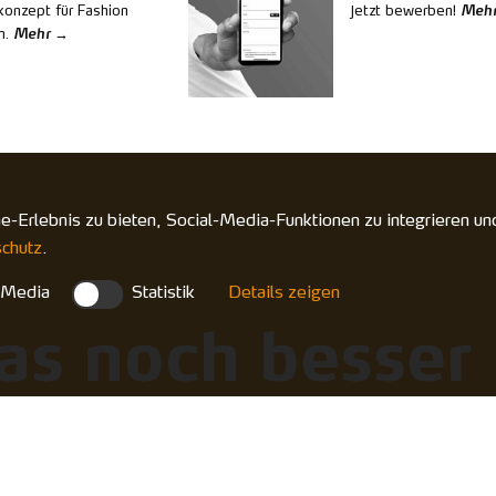
onzept für Fashion
Jetzt bewerben!
Meh
n.
Mehr
Erlebnis zu bieten, Social-Media-Funktionen zu integrieren und 
chutz
.
 Media
Statistik
Details zeigen
s noch besser
s ein hoch­quali